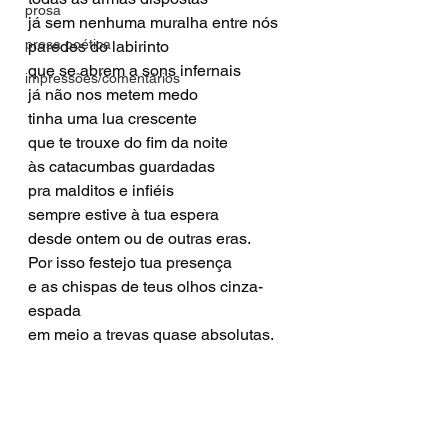
prosa
já sem nenhuma muralha entre nós
prosa poética
paredes do labirinto
que se abrem a sons infernais
impressões/comentários
já não nos metem medo
tinha uma lua crescente
que te trouxe do fim da noite
às catacumbas guardadas
pra malditos e infiéis
sempre estive à tua espera
desde ontem ou de outras eras.
Por isso festejo tua presença
e as chispas de teus olhos cinza-
espada
em meio a trevas quase absolutas.