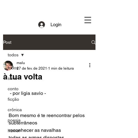
Login
Post
todos
malu
todos
27 de fev. de 2021
1 min de leitura
à tua volta
série
conto
 - por ligia savio - 
ficção
crônica
Bom mesmo é te reencontrar pelos 
poesia
subterrâneos
reconhecer as navalhas
humor
todas as armas dispostas