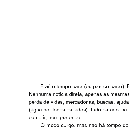
	E aí, o tempo para (ou parece parar). Em plena segunda feira, nada para fazer. 
Nenhuma notícia direta, apenas as mesmas 
perda de vidas, mercadorias, buscas, ajuda, 
(água por todos os lados). Tudo parado, n
como ir, nem pra onde.
	O medo surge, mas não há tempo de alimentá-lo, e até mesmo a esperança morre de 