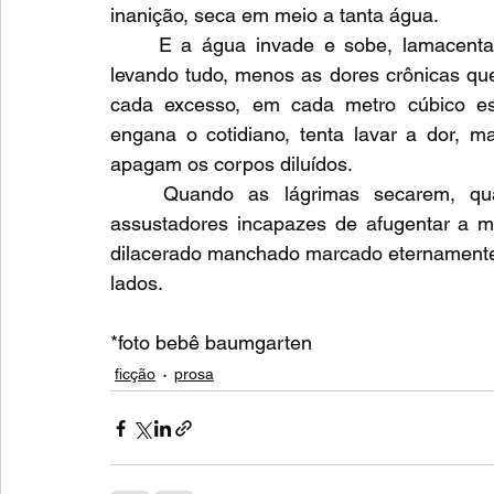
inanição, seca em meio a tanta água. 
	E a água invade e sobe, lamacenta, sujando e borrando cada pedaço de história, 
levando tudo, menos as dores crônicas qu
cada excesso, em cada metro cúbico esc
engana o cotidiano, tenta lavar a dor, ma
apagam os corpos diluídos. 
	Quando as lágrimas secarem, quando as águas baixarem, surgirão os gritos 
assustadores incapazes de afugentar a m
dilacerado manchado marcado eternamente po
lados.
*foto bebê baumgarten
ficção
prosa