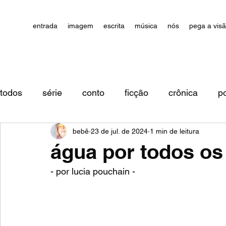
entrada
imagem
escrita
música
nós
pega a vis
todos
série
conto
ficção
crônica
p
bebê
23 de jul. de 2024
1 min de leitura
impressões/comentários
água por todos os
- por lucia pouchain - 