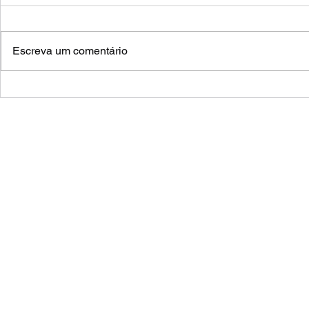
Escreva um comentário
the dancin
a aventura da linha