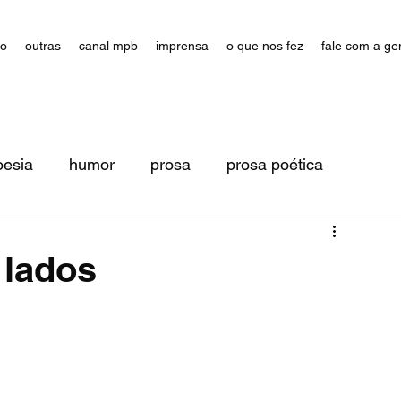
ão
outras
canal mpb
imprensa
o que nos fez
fale com a ge
oesia
humor
prosa
prosa poética
 lados