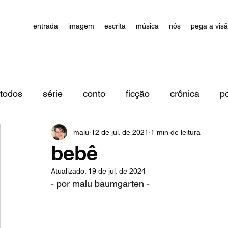
entrada
imagem
escrita
música
nós
pega a vis
todos
série
conto
ficção
crônica
p
malu
12 de jul. de 2021
1 min de leitura
impressões/comentários
bebê
Atualizado:
19 de jul. de 2024
- por malu baumgarten -