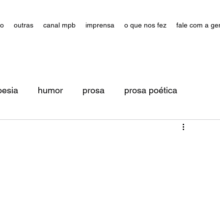
ão
outras
canal mpb
imprensa
o que nos fez
fale com a ge
oesia
humor
prosa
prosa poética