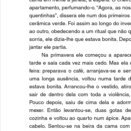
apartamento, perfumando-o. “Agora, as nos
quentinhas”, dissera ele num dos primeiros 
cerâmica verde. Foi assim ao longo do inve
ao outro, obedecendo a um ritual que não q
sorria, ele dizia-lhe que estava bonita. De
jantar ele partia.
	Na primavera ele começou a aparecer só de longe a longe, chegava cada vez mais 
tarde e saía cada vez mais cedo. Mas ela 
feira: preparava o café, arranjava-se e s
uma longa ausência, voltou numa tarde d
estava bonita. Arrancou-lhe o vestido, at
sair de dentro dela com toda a violência, o
Pouco depois, saiu de cima dela e adorm
mexer. Então levantou-se, duas gotas de
cozinha e voltou ao quarto num ápice. Apan
cabelo. Sentou-se na beira da cama com 