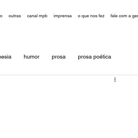
ão
outras
canal mpb
imprensa
o que nos fez
fale com a ge
oesia
humor
prosa
prosa poética