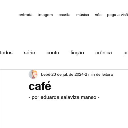
entrada
imagem
escrita
música
nós
pega a vis
todos
série
conto
ficção
crônica
p
bebê
23 de jul. de 2024
2 min de leitura
impressões/comentários
café
- por eduarda salaviza manso - 