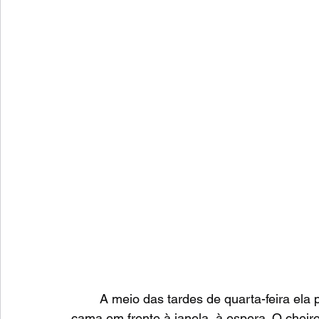
	A meio das tardes de quarta-feira ela preparava o café, arranjava-se e sentava-se na 
cama em frente à janela, à espera. O cheir