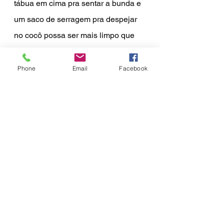
tábua em cima pra sentar a bunda e 
um saco de serragem pra despejar 
no cocô possa ser mais limpo que 
os banheiros convencionais que 
ficam podres já no primeiro dia e 
Phone
Email
Facebook
depois a gente vai levando porque 
já tá tomado daquilo tudo e faz 
malabares e se joga no rio com 
pedra e tudo e vai abraçado pros 
shows e dança dança dança como 
se não houvesse amanhã e talvez 
não haja.
* Foto equipe Morrostock