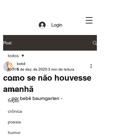
Login
Post
todos
bebê
todos
5 de dez. de 2020
3 min de leitura
como se não houvesse
série
amanhã
conto
- por bebê baumgarten - 
ficção
crônica
poesia
humor