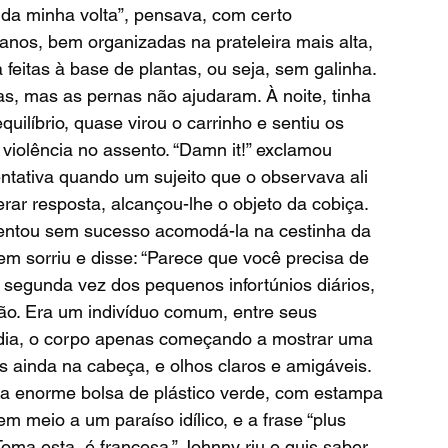
a minha volta”, pensava, com certo 
anos, bem organizadas na prateleira mais alta, 
feitas à base de plantas, ou seja, sem galinha. 
as, mas as pernas não ajudaram. À noite, tinha 
uilíbrio, quase virou o carrinho e sentiu os 
olência no assento. “Damn it!” exclamou 
tentativa quando um sujeito que o observava ali 
rar resposta, alcançou-lhe o objeto da cobiça. 
entou sem sucesso acomodá-la na cestinha da 
em sorriu e disse: “Parece que você precisa de 
segunda vez dos pequenos infortúnios diários, 
o. Era um indivíduo comum, entre seus 
édia, o corpo apenas começando a mostrar uma 
s ainda na cabeça, e olhos claros e amigáveis. 
a enorme bolsa de plástico verde, com estampa 
 meio a um paraíso idílico, e a frase “plus 
 “Toma esta, é francesa.” Johnny riu e quis saber 