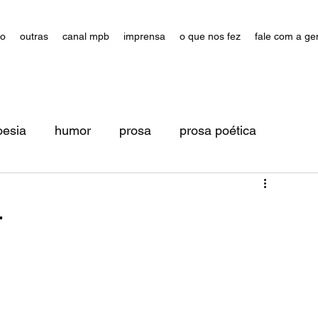
ão
outras
canal mpb
imprensa
o que nos fez
fale com a ge
oesia
humor
prosa
prosa poética
4