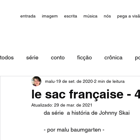
entrada
imagem
escrita
música
nós
pega a vis
todos
série
conto
ficção
crônica
p
malu
19 de set. de 2020
2 min de leitura
impressões/comentários
le sac française - 
Atualizado:
29 de mar. de 2021
	da série  a história de Johnny Skai	
	- por malu baumgarten -