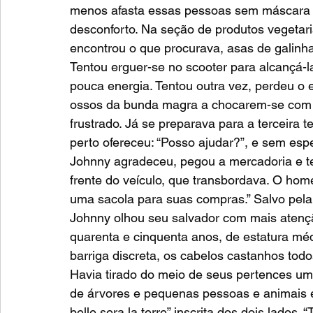
menos afasta essas pessoas sem máscara d
desconforto. Na seção de produtos vegetari
encontrou o que procurava, asas de galinha 
Tentou erguer-se no scooter para alcançá-l
pouca energia. Tentou outra vez, perdeu o eq
ossos da bunda magra a chocarem-se com vi
frustrado. Já se preparava para a terceira 
perto ofereceu: “Posso ajudar?”, e sem espe
Johnny agradeceu, pegou a mercadoria e t
frente do veículo, que transbordava. O hom
uma sacola para suas compras.” Salvo pela 
Johnny olhou seu salvador com mais atençã
quarenta e cinquenta anos, de estatura m
barriga discreta, os cabelos castanhos todo
Havia tirado do meio de seus pertences um
de árvores e pequenas pessoas e animais em
belle sera la terre” inscrita dos dois lados.