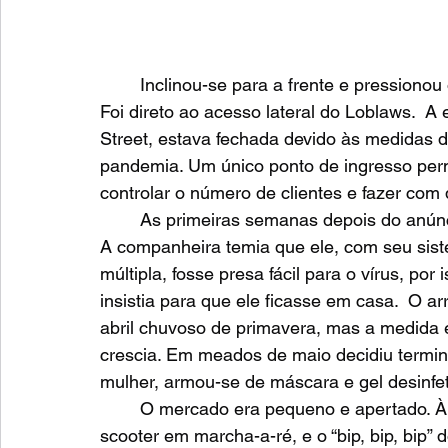
	Inclinou-se para a frente e pressionou o botão de acessibilidade na porta do shopping. 
Foi direto ao acesso lateral do Loblaws.  A
Street, estava fechada devido às medidas 
pandemia. Um único ponto de ingresso perm
controlar o número de clientes e fazer com
	As primeiras semanas depois do anúncio oficial haviam sido de incerteza para Johnny. 
A companheira temia que ele, com seu sis
múltipla, fosse presa fácil para o vírus, por
insistia para que ele ficasse em casa.  O ar
abril chuvoso de primavera, mas a medida 
crescia. Em meados de maio decidiu termin
mulher, armou-se de máscara e gel desinfe
  	O mercado era pequeno e apertado. À saída de cada corredor era obrigado a colocar o 
scooter em marcha-a-ré, e o “bip, bip, bip”