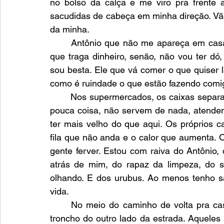
no bolso da calça e me viro pra frente 
sacudidas de cabeça em minha direção. Vão
da minha.
	Antônio que não me apareça em casa hoje pra comer comida das crianças, a menos 
que traga dinheiro, senão, não vou ter dó
sou besta. Ele que vá comer o que quiser l
como é ruindade o que estão fazendo comigo
	Nos supermercados, os caixas separados pra agilizar a vida de quem está comprando 
pouca coisa, não servem de nada, atendem
ter mais velho do que aqui. Os próprios ca
fila que não anda e o calor que aumenta. 
gente ferver. Estou com raiva do Antônio, 
atrás de mim, do rapaz da limpeza, do s
olhando. E dos urubus. Ao menos tenho sa
vida. 
	No meio do caminho de volta pra casa despenca um temporal. E vejo Antônio vindo 
troncho do outro lado da estrada. Aqueles