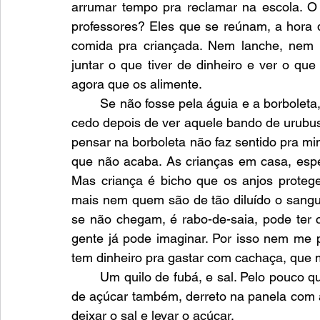
arrumar tempo pra reclamar na escola. O
professores? Eles que se reúnam, a hora 
comida pra criançada. Nem lanche, nem a
juntar o que tiver de dinheiro e ver o que
agora que os alimente. 
	Se não fosse pela águia e a borboleta, que acho tão bonitos, teria jogado no bicho hoje 
cedo depois de ver aquele bando de urubus 
pensar na borboleta não faz sentido pra mim
que não acaba. As crianças em casa, espe
Mas criança é bicho que os anjos prote
mais nem quem são de tão diluído o sang
se não chegam, é rabo-de-saia, pode ter ce
gente já pode imaginar. Por isso nem me p
tem dinheiro pra gastar com cachaça, que 
	Um quilo de fubá, e sal. Pelo pouco que sei contar, vai dar. Queria poder levar um quilo 
de açúcar também, derreto na panela com ág
deixar o sal e levar o açúcar.  