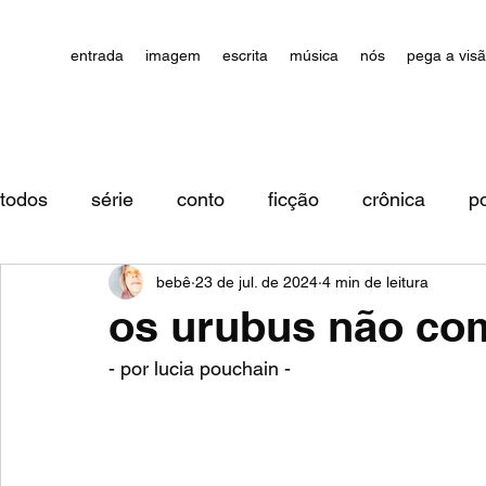
entrada
imagem
escrita
música
nós
pega a vis
todos
série
conto
ficção
crônica
p
bebê
23 de jul. de 2024
4 min de leitura
impressões/comentários
os urubus não co
- por lucia pouchain - 