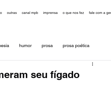
ão
outras
canal mpb
imprensa
o que nos fez
fale com a ge
oesia
humor
prosa
prosa poética
meram seu fígado