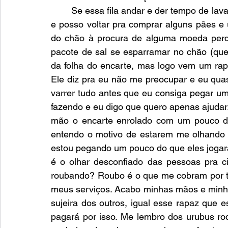
	Se essa fila andar e der tempo de lavar e secar a roupa pra entregar, recebo ainda hoje 
e posso voltar pra comprar alguns pães e u
do chão à procura de alguma moeda perdi
pacote de sal se esparramar no chão (que
da folha do encarte, mas logo vem um rap
Ele diz pra eu não me preocupar e eu qua
varrer tudo antes que eu consiga pegar um
fazendo e eu digo que quero apenas ajudar.
mão o encarte enrolado com um pouco de 
entendo o motivo de estarem me olhando de
estou pegando um pouco do que eles jogarão
é o olhar desconfiado das pessoas pra 
roubando? Roubo é o que me cobram por t
meus serviços. Acabo minhas mãos e minha
sujeira dos outros, igual esse rapaz que 
pagará por isso. Me lembro dos urubus ro