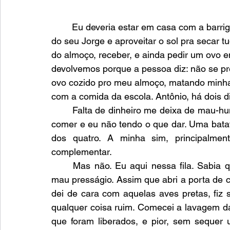
	Eu deveria estar em casa com a barriga grudada no taque pra acabar de lavar a roupa 
do seu Jorge e aproveitar o sol pra secar 
do almoço, receber, e ainda pedir um ovo
devolvemos porque a pessoa diz: não se pr
ovo cozido pro meu almoço, matando minha 
com a comida da escola. Antônio, há dois 
	Falta de dinheiro me deixa de mau-humor. Pior que isso, só choro de criança querendo 
comer e eu não tendo o que dar. Uma bata
dos quatro. A minha sim, principalme
complementar.
	Mas não. Eu aqui nessa fila. Sabia que aqueles urubus rodando perto do riacho era 
mau presságio. Assim que abri a porta de 
dei de cara com aquelas aves pretas, fiz s
qualquer coisa ruim. Comecei a lavagem d
que foram liberados, e pior, sem sequer 