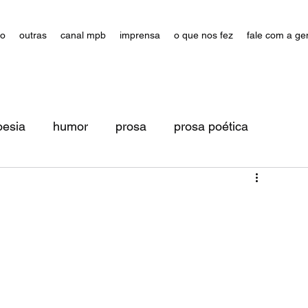
ão
outras
canal mpb
imprensa
o que nos fez
fale com a ge
oesia
humor
prosa
prosa poética