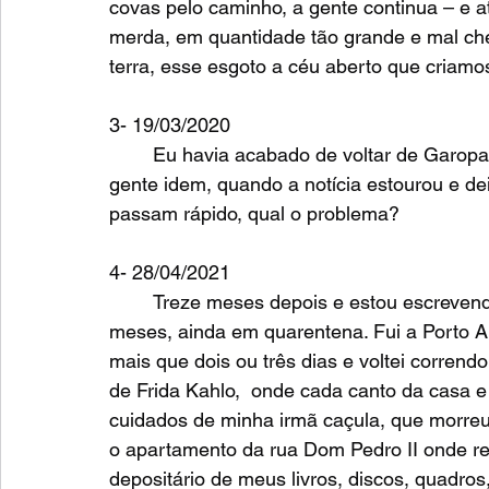
covas pelo caminho, a gente continua – e a
merda, em quantidade tão grande e mal chei
terra, esse esgoto a céu aberto que criamos
3- 19/03/2020 
	Eu havia acabado de voltar de Garopaba, onde passei dez dias maravilhosas com 
gente idem, quando a notícia estourou e de
passam rápido, qual o problema? 
4- 28/04/2021
	Treze meses depois e estou escrevendo da casa/retiro onde me encontro há cinco 
meses, ainda em quarentena. Fui a Porto A
mais que dois ou três dias e voltei corrend
de Frida Kahlo,  onde cada canto da casa e
cuidados de minha irmã caçula, que morreu 
o apartamento da rua Dom Pedro II onde re
depositário de meus livros, discos, quadro