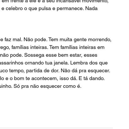
 em frente a ele e a seu incansável movimento, 
 e celebro o que pulsa e permanece. Nada 
go, famílias inteiras. Tem famílias inteiras em 
 não pode. Sossega esse bem estar, esses 
passarinhos ornando tua janela. Lembra dos que 
co tempo, partida de dor. Não dá pra esquecer. 
o e o bom te acontecem, isso dá. E tá dando. 
uinho. Só pra não esquecer como é. 