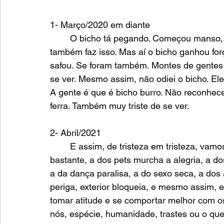
1- Março/2020 em diante
	O bicho tá pegando. Começou manso, atacando gente fraca, tipo velhos. Normal, gripe 
também faz isso. Mas aí o bicho ganhou forç
safou. Se foram também. Montes de gentes p
se ver. Mesmo assim, não odiei o bicho. El
A gente é que é bicho burro. Não reconhece 
ferra. Também muy triste de se ver. 
2- Abril/2021
	E assim, de tristeza em tristeza, vamos acumulando covas. A das pessoas dói 
bastante, a dos pets murcha a alegria, a do
a da dança paralisa, a do sexo seca, a dos a
periga, exterior bloqueia, e mesmo assim, 
tomar atitude e se comportar melhor com o
nós, espécie, humanidade, trastes ou o qu