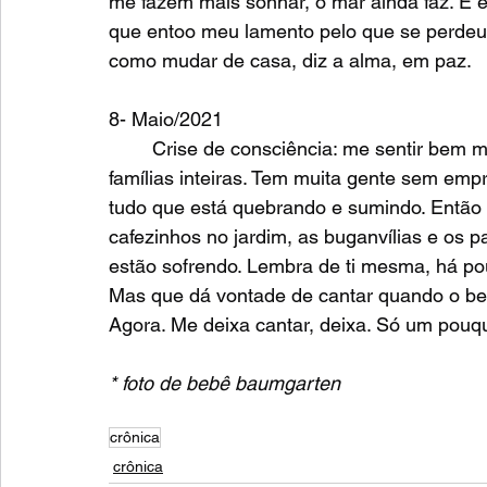
me fazem mais sonhar, o mar ainda faz. E é
que entoo meu lamento pelo que se perdeu
como mudar de casa, diz a alma, em paz. 
8- Maio/2021
	Crise de consciência: me sentir bem me faz mal. Não pode. Tem muita gente morrendo, 
famílias inteiras. Tem muita gente sem empre
tudo que está quebrando e sumindo. Então
cafezinhos no jardim, as buganvílias e os 
estão sofrendo. Lembra de ti mesma, há pou
Mas que dá vontade de cantar quando o bel
Agora. Me deixa cantar, deixa. Só um pouq
* foto de bebê baumgarten
crônica
crônica