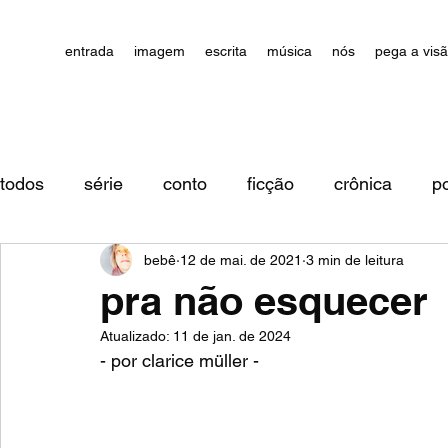
entrada
imagem
escrita
música
nós
pega a vis
todos
série
conto
ficção
crônica
p
bebê
12 de mai. de 2021
3 min de leitura
impressões/comentários
pra não esquecer
Atualizado:
11 de jan. de 2024
- por clarice müller - 