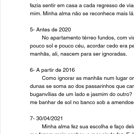
fazia sentir em casa a cada regresso de v
mim. Minha alma não se reconhece mais lá
5- Antes de 2020
	No apartamento térreo fundos, com vista para os fundos de outro edifício semelhante, 
pouco sol e pouco céu, acordar cedo era pe
manhãs, ali, nascem para ser ignoradas.
6- A partir de 2016
	Como ignorar as manhãs num lugar onde o som do mar e das casuarinas ao lado das 
dunas se soma ao dos passarinhos que cant
buganvílias de um lado e jasmim do outro?
me banhar de sol no banco sob a amendoei
7- 30/04/2021
	Minha alma fez sua escolha e faço dela minha também. Se as viagens pelo mundo não 