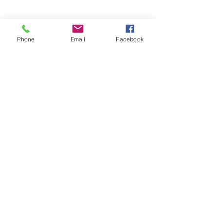
Phone
Email
Facebook
1000 Mount Pleasant Road, suite 702
Toronto, Ontario
Canada
M4P 2M2
nos3eoutras@gmail.com
nós e outras - redes sociais
nos3eoutras@gmail.com