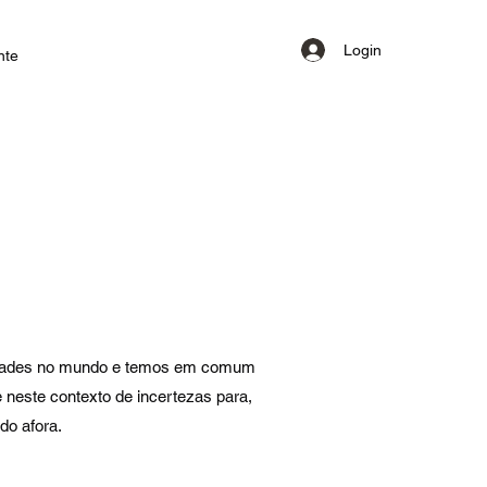
Login
nte
s cidades no mundo e temos em comum
e neste contexto de incertezas para,
do afora.