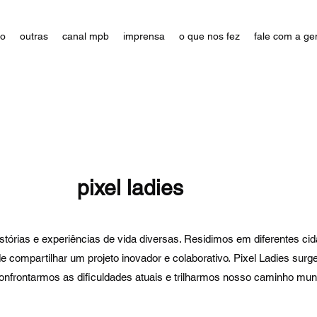
ão
outras
canal mpb
imprensa
o que nos fez
fale com a ge
pixel ladies
istórias e experiências de vida diversas. Residimos em diferente
de compartilhar um projeto inovador e colaborativo. Pixel Ladies surg
confrontarmos as dificuldades atuais e trilharmos nosso caminho mun