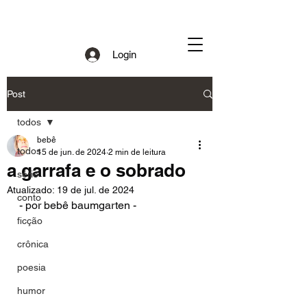
Login
Post
todos
bebê
todos
15 de jun. de 2024
2 min de leitura
a garrafa e o sobrado
série
Atualizado:
19 de jul. de 2024
conto
- por bebê baumgarten - 
ficção
crônica
poesia
humor