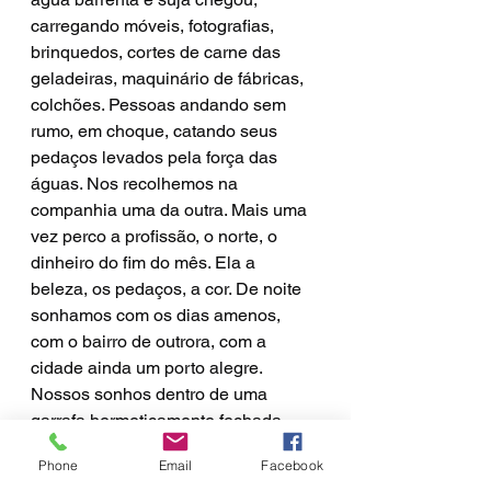
carregando móveis, fotografias, 
brinquedos, cortes de carne das 
geladeiras, maquinário de fábricas, 
colchões. Pessoas andando sem 
rumo, em choque, catando seus 
pedaços levados pela força das 
águas. Nos recolhemos na 
companhia uma da outra. Mais uma 
vez perco a profissão, o norte, o 
dinheiro do fim do mês. Ela a 
beleza, os pedaços, a cor. De noite 
sonhamos com os dias amenos, 
com o bairro de outrora, com a 
cidade ainda um porto alegre. 
Nossos sonhos dentro de uma 
garrafa hermeticamente fechada 
levados pela correnteza da Praia de 
Phone
Email
Facebook
Belas.