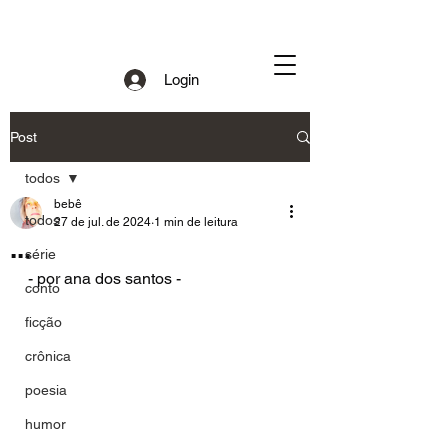
Login
Post
todos
bebê
todos
27 de jul. de 2024
1 min de leitura
...
série
- por ana dos santos - 
conto
ficção
crônica
poesia
humor