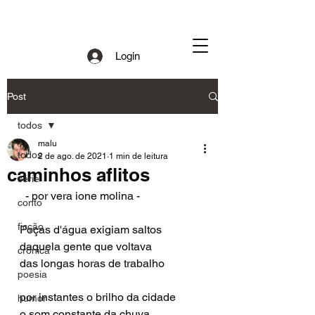
Login
Post
todos
malu
todos
2 de ago. de 2021
1 min de leitura
caminhos aflitos
série
  - por vera ione molina -
conto
ficção
Poças d'água exigiam saltos
daquela gente que voltava
crônica
das longas horas de trabalho
poesia
por instantes o brilho da cidade
humor
o som constante da chuva