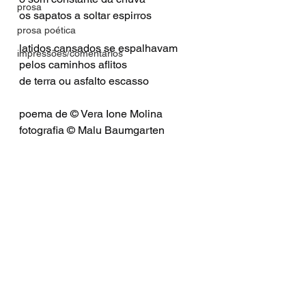
prosa
os sapatos a soltar espirros
prosa poética
latidos cansados se espalhavam
impressões/comentários
pelos caminhos aflitos
de terra ou asfalto escasso
poema de © Vera Ione Molina
fotografia © Malu Baumgarten