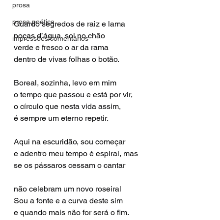
prosa
prosa poética
Guardo segredos de raiz e lama
poças d’água, sol no chão
impressões/comentários
verde e fresco o ar da rama
dentro de vivas folhas o botão.
Boreal, sozinha, levo em mim
o tempo que passou e está por vir,
o círculo que nesta vida assim,
é sempre um eterno repetir.
Aqui na escuridão, sou começar
e adentro meu tempo é espiral, mas
se os pássaros cessam o cantar
não celebram um novo roseiral
Sou a fonte e a curva deste sim
e quando mais não for será o fim.