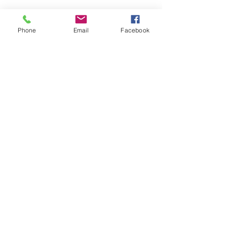
Phone
Email
Facebook
Comentários
sankofa
servidão
Escreva um comentário