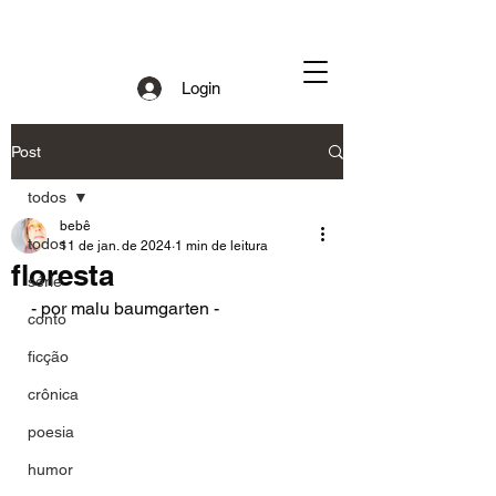
Login
Post
todos
bebê
todos
11 de jan. de 2024
1 min de leitura
floresta
série
- por malu baumgarten - 
conto
ficção
crônica
poesia
humor