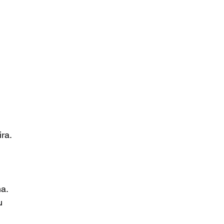
ra.
a.
u