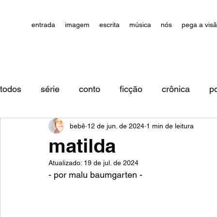
entrada
imagem
escrita
música
nós
pega a vis
todos
série
conto
ficção
crônica
p
bebê
12 de jun. de 2024
1 min de leitura
impressões/comentários
matilda
Atualizado:
19 de jul. de 2024
- por malu baumgarten - 