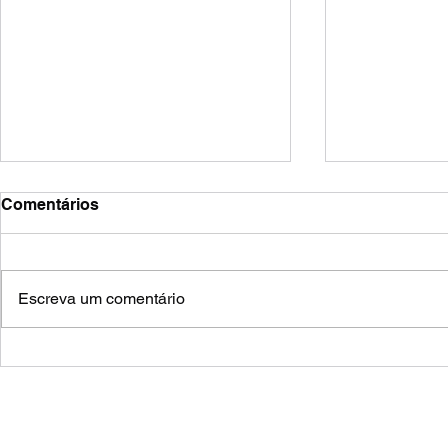
Comentários
riomar
o rio do poeta
Escreva um comentário