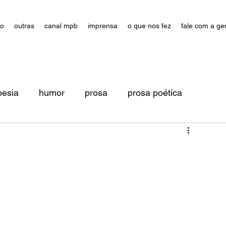
ão
outras
canal mpb
imprensa
o que nos fez
fale com a ge
oesia
humor
prosa
prosa poética