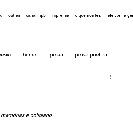
ão
outras
canal mpb
imprensa
o que nos fez
fale com a ge
oesia
humor
prosa
prosa poética
, memórias e cotidiano