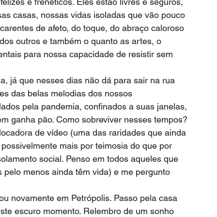
lizes e frenéticos. Eles estão livres e seguros, 
s casas, nossas vidas isoladas que vão pouco 
carentes de afeto, do toque, do abraço caloroso 
os outros e também o quanto as artes, o 
entais para nossa capacidade de resistir sem 
, já que nesses dias não dá para sair na rua 
des das belas melodias dos nossos 
alados pela pandemia, confinados a suas janelas, 
em ganha pão. Como sobreviver nesses tempos? 
locadora de vídeo (uma das raridades que ainda 
, possivelmente mais por teimosia do que por 
isolamento social. Penso em todos aqueles que 
 pelo menos ainda têm vida) e me pergunto 
ou novamente em Petrópolis. Passo pela casa 
este escuro momento. Relembro de um sonho 