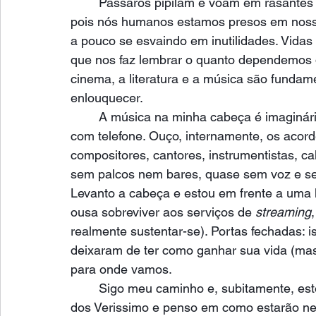
Pássaros pipilam e voam em rasantes fe
pois nós humanos estamos presos em nossa
a pouco se esvaindo em inutilidades. Vidas 
que nos faz lembrar o quanto dependemos d
cinema, a literatura e a música são fundam
enlouquecer.
A música na minha cabeça é imaginária
com telefone. Ouço, internamente, os acor
compositores, cantores, instrumentistas, c
sem palcos nem bares, quase sem voz e s
Levanto a cabeça e estou em frente a uma 
ousa sobreviver aos serviços de 
streaming
realmente sustentar-se). Portas fechadas: 
deixaram de ter como ganhar sua vida (mas
para onde vamos.
Sigo meu caminho e, subitamente, est
dos Verissimo e penso em como estarão n