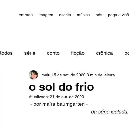
entrada
imagem
escrita
música
nós
pega a vis
todos
série
conto
ficção
crônica
p
malu
15 de set. de 2020
3 min de leitura
impressões/comentários
o sol do frio
Atualizado:
21 de out. de 2020
 - por maíra baumgarten -
da série isolada