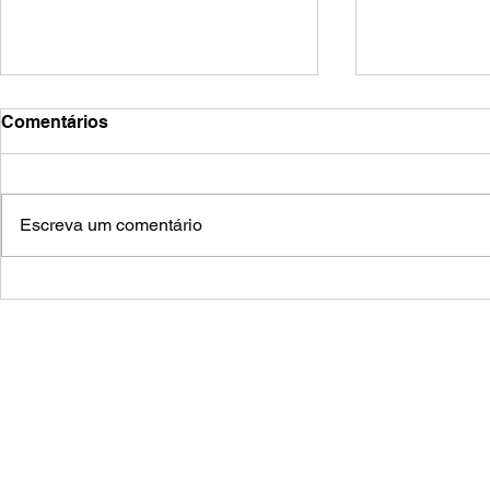
Comentários
riomar
o rio do poeta
Escreva um comentário