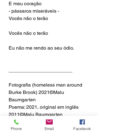
E meu coração
- pássaros miseráveis -
Vocês não o terão
Vocês não o terão
Eu não me rendo ao seu ódio.
_______________________
Fotografia (homeless man around 
Burke Brook) 2021©Malu 
Baumgarten
Poema: 2021, original em inglês 
2011©Malu Baumgarten
Phone
Email
Facebook
este poema pode ser lido no original 
em inglês aqui: