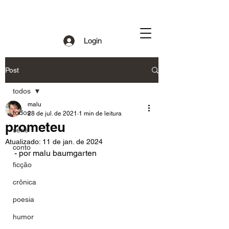
Login
Post
todos
malu
todos
28 de jul. de 2021
1 min de leitura
prometeu
série
Atualizado:
11 de jan. de 2024
conto
- por malu baumgarten
ficção
crônica
poesia
humor