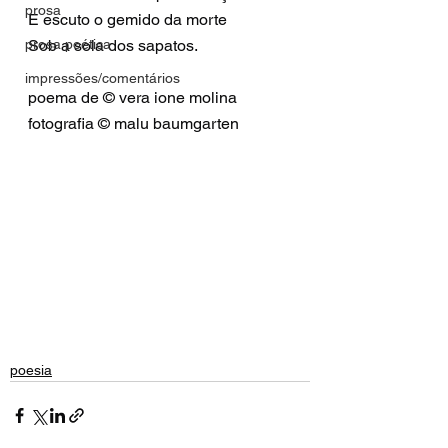
prosa
E escuto o gemido da morte
prosa poética
Sob a sola dos sapatos.
impressões/comentários
poema de © vera ione molina
fotografia © malu baumgarten
poesia