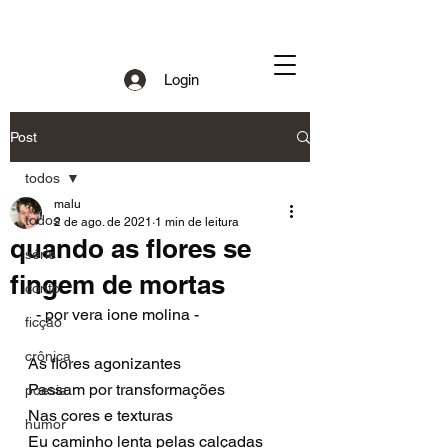
Login
Post
todos
malu
todos
2 de ago. de 2021
1 min de leitura
quando as flores se
série
fingem de mortas
conto
  - por vera ione molina -
ficção
crônica
As flores agonizantes
Passam por transformações 
poesia
Nas cores e texturas
humor
Eu caminho lenta pelas calçadas