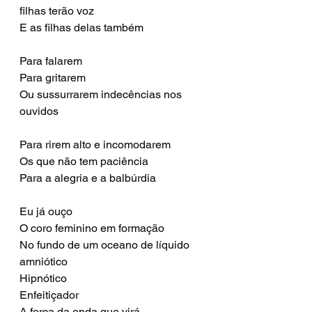
filhas terão voz
E as filhas delas também
Para falarem
Para gritarem
Ou sussurrarem indecências nos 
ouvidos
Para rirem alto e incomodarem
Os que não tem paciência
Para a alegria e a balbúrdia
Eu já ouço
O coro feminino em formação
No fundo de um oceano de líquido 
amniótico
Hipnótico
Enfeitiçador
A força da onda que virá