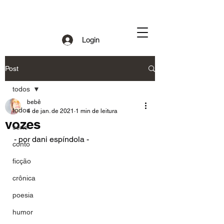
Login
Post
todos
bebê
todos
4 de jan. de 2021
1 min de leitura
vozes
série
- por dani espíndola - 
conto
ficção
crônica
poesia
humor