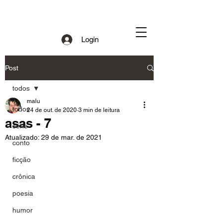
Login
Post
todos
malu
todos
24 de out. de 2020
3 min de leitura
asas - 7
série
Atualizado:
29 de mar. de 2021
conto
ficção
crônica
poesia
humor