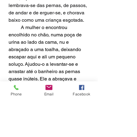
lembrava-se das pernas, de passos, 
de andar e de erguer-se, e chorava 
baixo como uma criança esgotada.
A mulher o encontrou 
encolhido no chão, numa poça de 
urina ao lado da cama, nu e 
abraçado a uma toalha, deixando 
escapar aqui e ali um pequeno 
soluço. Ajudou-o a levantar-se e 
arrastar até o banheiro as pernas 
quase inúteis. Ele a abraçava e 
pedia: “Coça as minhas costas; aqui, 
não ali, mais pra cima.” Ela levou a 
Phone
Email
Facebook
mão ao dorso dele e sentiu o 
volume dos ossos transmudados, 
pontudos como asas de anjo de 
cemitério.