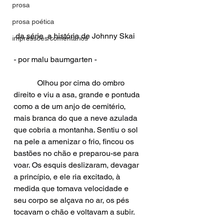
prosa
prosa poética
 da série  a história de Johnny Skai
impressões/comentários
- por malu baumgarten -
	  Olhou por cima do ombro 
direito e viu a asa, grande e pontuda 
como a de um anjo de cemitério, 
mais branca do que a neve azulada 
que cobria a montanha. Sentiu o sol 
na pele a amenizar o frio, fincou os 
bastões no chão e preparou-se para 
voar. Os esquis deslizaram, devagar 
a princípio, e ele ria excitado, à 
medida que tomava velocidade e 
seu corpo se alçava no ar, os pés 
tocavam o chão e voltavam a subir. 