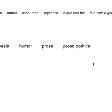
ão
outras
canal mpb
imprensa
o que nos fez
fale com a ge
oesia
humor
prosa
prosa poética