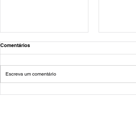
Comentários
zoozve
frestas
Escreva um comentário