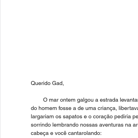
Querido Gad,
	O mar ontem galgou a estrada levantando todas as pedras da calçada. Se a natureza 
do homem fosse a de uma criança, libertava
largariam os sapatos e o coração pediria p
sorrindo lembrando nossas aventuras na ar
cabeça e você cantarolando: