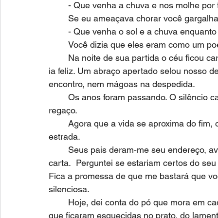
	- Que venha a chuva e nos molhe por 
	Se eu ameaçava chorar você gargalhav
	- Que venha o sol e a chuva enquanto
	Você dizia que eles eram como um p
	Na noite de sua partida o céu ficou carregado de estrelas e eu tive a certeza que você 
ia feliz. Um abraço apertado selou nosso 
encontro, nem mágoas na despedida.
	Os anos foram passando. O silêncio casou com o meu cansaço, mudou de cor e virou 
regaço.
	Agora que a vida se aproxima do fim, o mar ganha coragem e levanta o asfalto da 
estrada.
	Seus pais deram-me seu endereço, avisaram que você nunca respondeu uma única 
carta.  Perguntei se estariam certos do se
Fica a promessa de que me bastará que voc
silenciosa.
	Hoje, dei conta do pó que mora em cada móvel da minha casa. Das migalhas de pão 
que ficaram esquecidas no prato, do lamento