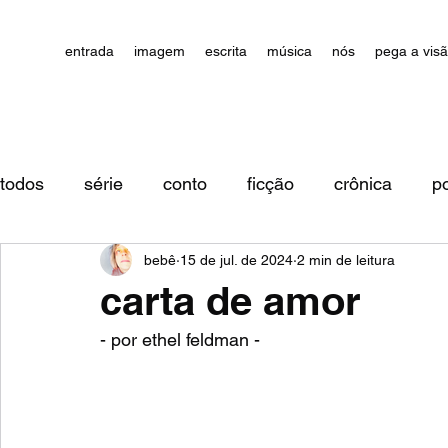
entrada
imagem
escrita
música
nós
pega a vis
todos
série
conto
ficção
crônica
p
bebê
15 de jul. de 2024
2 min de leitura
impressões/comentários
carta de amor
- por ethel feldman - 