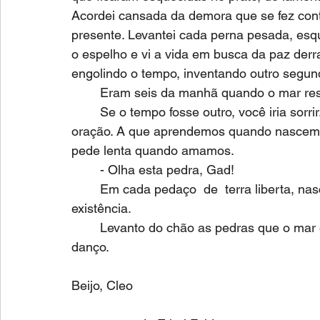
Acordei cansada da demora que se fez cont
presente. Levantei cada perna pesada, esqu
o espelho e vi a vida em busca da paz der
engolindo o tempo, inventando outro segun
	Eram seis da manhã quando o mar res
	Se o tempo fosse outro, você iria sorrir.  Com uma pedra em cada mão rezaria uma 
oração. A que aprendemos quando nascemos
pede lenta quando amamos.
	- Olha esta pedra, Gad!
	Em cada pedaço  de  terra liberta, nasce uma palmeira. Semente de uma nova 
existência.
	Levanto do chão as pedras que o mar esqueceu. Por nós, neste compasso que agora 
danço.
Beijo, Cleo