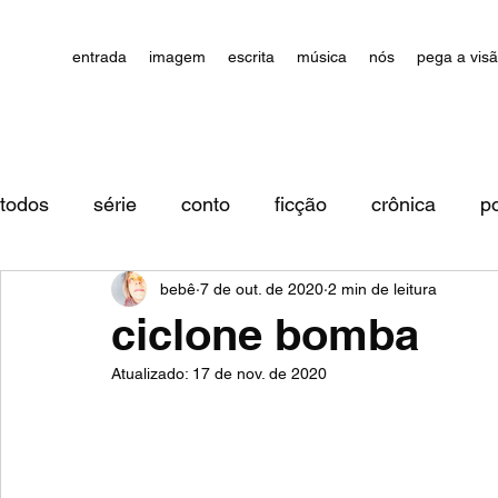
entrada
imagem
escrita
música
nós
pega a vis
todos
série
conto
ficção
crônica
p
bebê
7 de out. de 2020
2 min de leitura
impressões/comentários
ciclone bomba
Atualizado:
17 de nov. de 2020