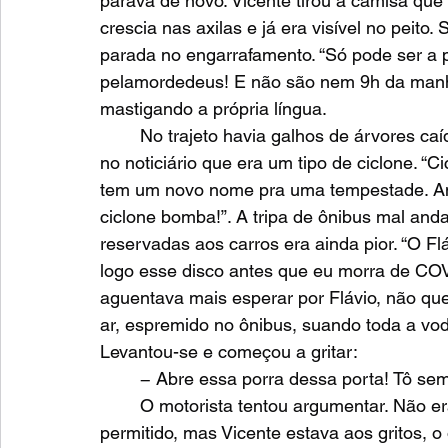
parava de novo. Vicente tirou a camisa qu
crescia nas axilas e já era visível no peit
parada no engarrafamento. “Só pode ser a p
pelamordedeus! E não são nem 9h da manh
mastigando a própria língua. 
	No trajeto havia galhos de árvores caídos, resultado de uma ventania. Vicente ouvira 
no noticiário que era um tipo de ciclone. “
tem um novo nome pra uma tempestade. Ano 
ciclone bomba!”. A tripa de ônibus mal anda
reservadas aos carros era ainda pior. “O Fl
logo esse disco antes que eu morra de COV
aguentava mais esperar por Flávio, não quer
ar, espremido no ônibus, suando toda a v
Levantou-se e começou a gritar: 
	− Abre essa porra dessa porta! Tô sem
	O motorista tentou argumentar. Não era ponto de parada, não podia abrir, não era 
permitido, mas Vicente estava aos gritos, o