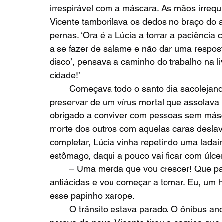
irrespirável com a máscara. As mãos irreq
Vicente tamborilava os dedos no braço do
pernas. ‘Ora é a Lúcia a torrar a paciência 
a se fazer de salame e não dar uma respost
disco’, pensava a caminho do trabalho na li
cidade!’ 
	Começava todo o santo dia sacolejando no ônibus apinhado de gente, tentando se 
preservar de um vírus mortal que assolava
obrigado a conviver com pessoas sem másca
morte dos outros com aquelas caras deslav
completar, Lúcia vinha repetindo uma ladain
estômago, daqui a pouco vai ficar com úlcer
	– Uma merda que vou crescer! Que papo escroto é esse? Já comprei as pastilhas 
antiácidas e vou começar a tomar. Eu, um 
esse papinho xarope.
	O trânsito estava parado. O ônibus andava dez metros, parava, andava mais dez, 