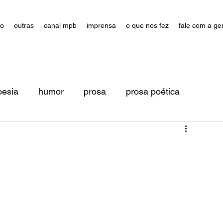
ão
outras
canal mpb
imprensa
o que nos fez
fale com a ge
oesia
humor
prosa
prosa poética