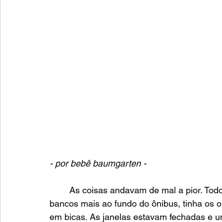
- por bebê baumgarten - 
	As coisas andavam de mal a pior. Todo o dia vinha uma chateação. Sentado num dos 
bancos mais ao fundo do ônibus, tinha os o
em bicas. As janelas estavam fechadas e u