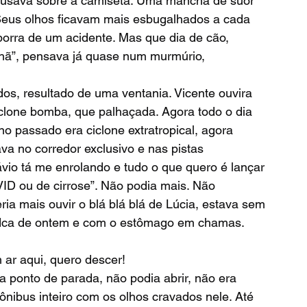
e usava sobre a camiseta. Uma mancha de suor 
o. Seus olhos ficavam mais esbugalhados a cada 
orra de um acidente. Mas que dia de cão, 
ã”, pensava já quase num murmúrio, 
Ciclone bomba, que palhaçada. Agora todo o dia 
passado era ciclone extratropical, agora 
va no corredor exclusivo e nas pistas 
ávio tá me enrolando e tudo o que quero é lançar 
ID ou de cirrose”. Não podia mais. Não 
ia mais ouvir o blá blá blá de Lúcia, estava sem 
odca de ontem e com o estômago em chamas. 
 ar aqui, quero descer!
 ônibus inteiro com os olhos cravados nele. Até 