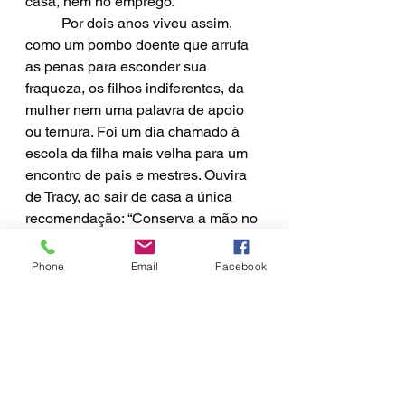
casa, nem no emprego. 
	Por dois anos viveu assim, 
como um pombo doente que arrufa 
as penas para esconder sua 
fraqueza, os filhos indiferentes, da 
mulher nem uma palavra de apoio 
ou ternura. Foi um dia chamado à 
escola da filha mais velha para um 
encontro de pais e mestres. Ouvira 
de Tracy, ao sair de casa a única 
recomendação: “Conserva a mão no 
bolso, para esconder o tremor.”
	Ao volante de seu carro nesse 
Phone
Email
Facebook
dia luminoso de junho, no verão 
abençoado que lhe chega após um 
longo inverno, Johnny sorri para a 
morte, aceita a doença. Entende que 
ela veio para resgatá-lo de uma 
existência onde a vida não poderia 