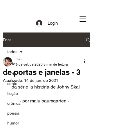
Login
Post
todos
malu
todos
5 de set. de 2020
3 min de leitura
de portas e janelas - 3
série
Atualizado:
14 de jan. de 2021
conto
   da série  a história de Johny Skai   
ficção
	- por malu baumgarten -
crônica
poesia
humor