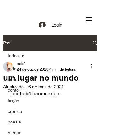
Login
Post
todos
bebê
todos
24 de out. de 2020
4 min de leitura
um lugar no mundo
série
Atualizado:
16 de mai. de 2021
conto
- por bebê baumgarten -
ficção
crônica
poesia
humor