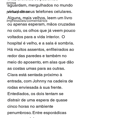
prosa
aguardam, mergulhados no mundo 
virtual de seus telefones celulares. 
prosa poética
Alguns, mais velhos, leem um livro 
impressões/comentários
ou apenas esperam, mãos cruzadas 
no colo, os olhos que já veem pouco 
voltados para a vida interior.  O 
hospital é velho, e a sala é sombria. 
Há muitos assentos, enfileirados ao 
redor das paredes e também no 
meio do aposento, em alas que dão 
as costas umas para as outras. 
Clara está sentada próximo à 
entrada, com Johnny na cadeira de 
rodas enviesada à sua frente. 
Entediados, os dois tentam se 
distrair de uma espera de quase 
cinco horas no ambiente 
penumbroso. Entre esporádicas 