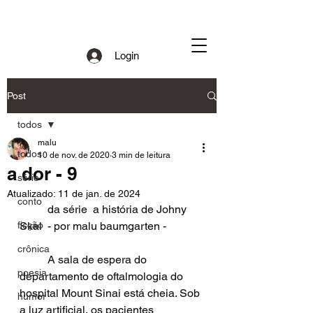
Login
Post
todos
malu
todos
10 de nov. de 2020
3 min de leitura
a dor - 9
série
Atualizado:
11 de jan. de 2024
conto
 	da série  a história de Johny 
ficção
Skai  - por malu baumgarten -
crônica
  	A sala de espera do 
poesia
departamento de oftalmologia do 
hospital Mount Sinai está cheia. Sob 
humor
a luz artificial, os pacientes 