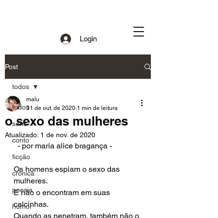
Login
Post
todos
malu
todos
31 de out. de 2020
1 min de leitura
o sexo das mulheres
série
Atualizado:
1 de nov. de 2020
conto
  - por maria alice bragança - 
ficção
Os homens espiam o sexo das 
crônica
mulheres.
poesia
E não o encontram em suas 
calcinhas.
humor
Quando as penetram, também não o 