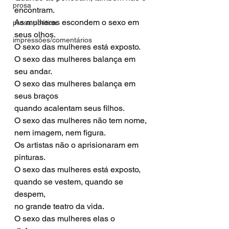
prosa
encontram.
As mulheres escondem o sexo em 
prosa poética
seus olhos.
impressões/comentários
O sexo das mulheres está exposto.
O sexo das mulheres balança em 
seu andar.
O sexo das mulheres balança em 
seus braços 
quando acalentam seus filhos.
O sexo das mulheres não tem nome,
nem imagem, nem figura.
Os artistas não o aprisionaram em 
pinturas.
O sexo das mulheres está exposto,
quando se vestem, quando se 
despem,
no grande teatro da vida.
O sexo das mulheres elas o 