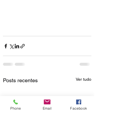
Ver tudo
Posts recentes
Phone
Email
Facebook