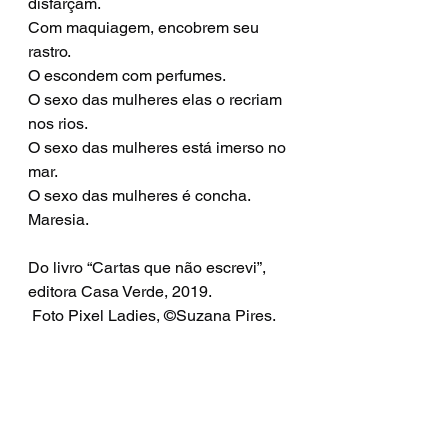
disfarçam.
Com maquiagem, encobrem seu 
rastro.
O escondem com perfumes.
O sexo das mulheres elas o recriam 
nos rios.
O sexo das mulheres está imerso no 
mar.
O sexo das mulheres é concha.
Maresia.
Do livro “Cartas que não escrevi”, 
editora Casa Verde, 2019.
 Foto Pixel Ladies, ©Suzana Pires. 