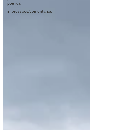
poética
impressões/comentários