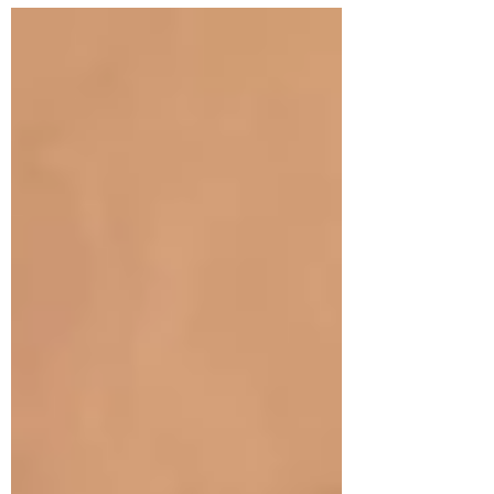
tenras memórias: a praia da Alegria, onde,
menina, brincava na areia. Depois as
águas revoltas e gigantescas ondas,
sobre as quais, adolescente, conduz o
barco, séria e segura do seu destino. Era,
então e sempre, um mar de água escura,
um oceano de lembranças e carícias.
Gelado ou tépido, mas acolhedor e terno.
De muitas formas lembra a mãe: cheio de
lições, riscos, amor. Sua presença é p