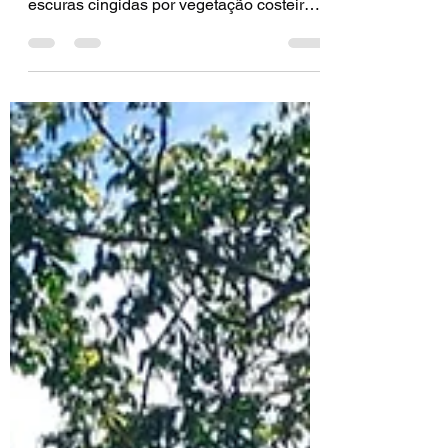
malu baumgarten - O Rio do Poeta
serpenteia pelas dunas do Siriú, águas
escuras cingidas por vegetação costeira.
Suculentas brotam da areia fina, a água
desce em curvas generosas, até o mar frio
e cristalino. Depois da pandemia, fui lá
com minhas irmãs. E vieram as
enchentes, os incêndios, a fumaça da
Amazônia em brasa. Era maio, início da
temporada da tainha, o vento forte
fechava a Barra do Siriú. Na praia,
seguramos nossos chapéus, arregaçamos
as calças, tentamo